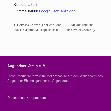
Klosterstraße 1
Grimma
,
04668
Google Karte anzeigen
Jubiläumskonzert
Hoffest & Konzert „Festliche Töne
aus 475 Jahren Musikgeschichte“
des Projektchores
Augustiner-Verein e. V.
Diese Internetseite wird freundlicherweise auf den Webservern des
Augustiner Ehemaligenchor e. V. gehostet.
Datenschutz & Impressum