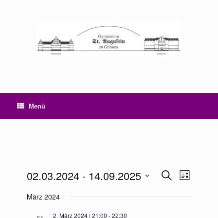
Zum
Inhalt
springen
Menü
02.03.2024
 - 
14.09.2025
Veranstaltungen
Veranstaltu
Suche
Liste
Suche
Ansichten-
Datum
und
Navigation
März 2024
wählen.
Ansichten,
Navigation
2. März 2024 | 21:00
-
22:30
SA